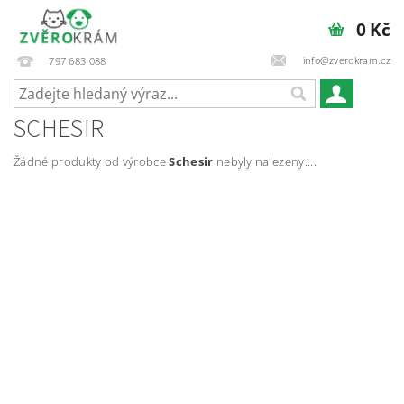
0 Kč
info@zverokram.cz
797 683 088
SCHESIR
Žádné produkty od výrobce
Schesir
nebyly nalezeny....