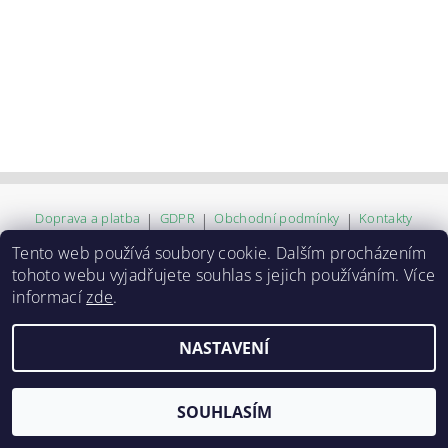
Doprava a platba
|
GDPR
|
Obchodní podmínky
|
Kontakty
Tento web používá soubory cookie. Dalším procházením
tohoto webu vyjadřujete souhlas s jejich používáním. Více
2026 ©
ZVĚROKRÁM
, všechna práva vyhrazena
informací
zde
.
Vytvořil Shoptet
NASTAVENÍ
SOUHLASÍM