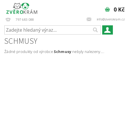
0 Kč
info@zverokram.cz
797 683 088
SCHMUSY
Žádné produkty od výrobce
Schmusy
nebyly nalezeny....