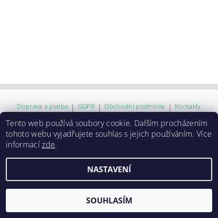
Doprava a platba
|
GDPR
|
Obchodní podmínky
|
Kontakty
Tento web používá soubory cookie. Dalším procházením
tohoto webu vyjadřujete souhlas s jejich používáním. Více
2026 ©
ZVĚROKRÁM
, všechna práva vyhrazena
informací
zde
.
Vytvořil Shoptet
NASTAVENÍ
SOUHLASÍM