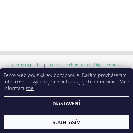
Doprava a platba
|
GDPR
|
Obchodní podmínky
|
Kontakty
Tento web používá soubory cookie. Dalším procházením
tohoto webu vyjadřujete souhlas s jejich používáním. Více
2026 ©
ZVĚROKRÁM
, všechna práva vyhrazena
informací
zde
.
Vytvořil Shoptet
NASTAVENÍ
SOUHLASÍM