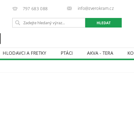
info@zverokram.cz
797 683 088
HLODAVCI A FRETKY
PTÁCI
AKVA - TERA
KO
BCHODNÍ PODMÍNKY
PODMÍNKY OCHRANY OSOBNÍCH 