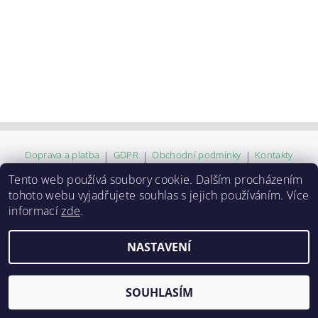
Doprava a platba
|
GDPR
|
Obchodní podmínky
|
Kontakty
Tento web používá soubory cookie. Dalším procházením
tohoto webu vyjadřujete souhlas s jejich používáním. Více
2026 ©
ZVĚROKRÁM
, všechna práva vyhrazena
informací
zde
.
Vytvořil Shoptet
NASTAVENÍ
SOUHLASÍM