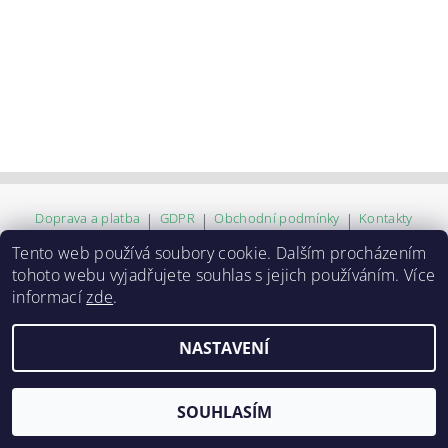
Doprava a platba
|
GDPR
|
Obchodní podmínky
|
Kontakty
Tento web používá soubory cookie. Dalším procházením
tohoto webu vyjadřujete souhlas s jejich používáním. Více
2026 ©
ZVĚROKRÁM
, všechna práva vyhrazena
informací
zde
.
Vytvořil Shoptet
NASTAVENÍ
SOUHLASÍM