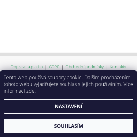
Doprava a platba
|
GDPR
|
Obchodní podmínky
|
Kontakty
Tento web používá soubory cookie. Dalším procházením
tohoto webu vyjadřujete souhlas s jejich používáním. Více
2026 ©
ZVĚROKRÁM
, všechna práva vyhrazena
informací
zde
.
Vytvořil Shoptet
NASTAVENÍ
SOUHLASÍM