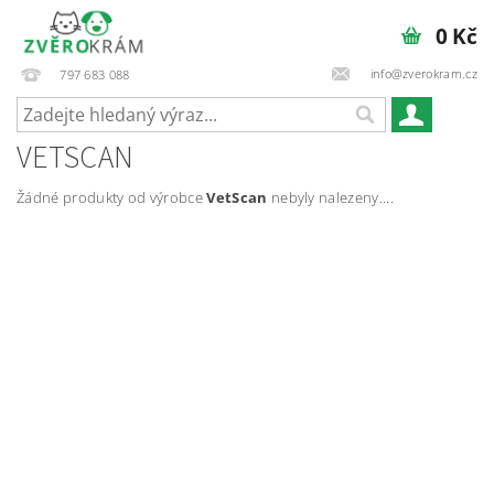
0 Kč
info@zverokram.cz
797 683 088
VETSCAN
Žádné produkty od výrobce
VetScan
nebyly nalezeny....