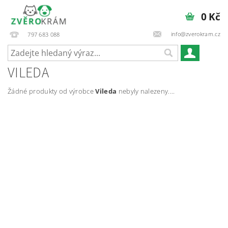
0 Kč
info@zverokram.cz
797 683 088
VILEDA
Žádné produkty od výrobce
Vileda
nebyly nalezeny....