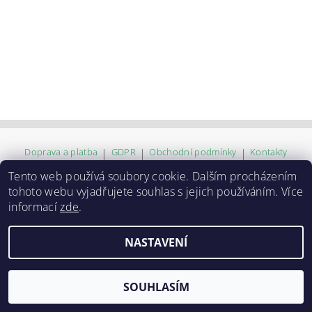
Doprava a platba
|
GDPR
|
Obchodní podmínky
|
Kontakty
Tento web používá soubory cookie. Dalším procházením
tohoto webu vyjadřujete souhlas s jejich používáním. Více
2026 ©
ZVĚROKRÁM
, všechna práva vyhrazena
informací
zde
.
Vytvořil Shoptet
NASTAVENÍ
SOUHLASÍM