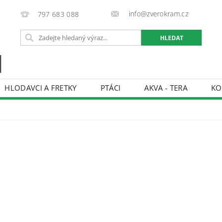
info@zverokram.cz
797 683 088
HLODAVCI A FRETKY
PTÁCI
AKVA - TERA
KO
BCHODNÍ PODMÍNKY
PODMÍNKY OCHRANY OSOBNÍCH 