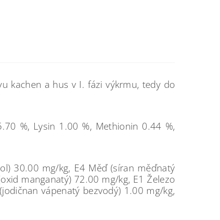
 kachen a hus v I. fázi výkrmu, tedy do
5.70 %, Lysin 1.00 %, Methionin 0.44 %,
rol) 30.00 mg/kg, E4 Měď (síran měďnatý
(oxid manganatý) 72.00 mg/kg, E1 Železo
 (jodičnan vápenatý bezvodý) 1.00 mg/kg,