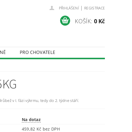
|
PŘIHLÁŠENÍ
REGISTRACE
KOŠÍK:
0 Kč
NĚ
PRO CHOVATELE
ÚDAJŮ
5KG
ůbež v I. fázi výkrmu, tedy do 2. týdne stáří.
Na dotaz
459,82 Kč bez DPH