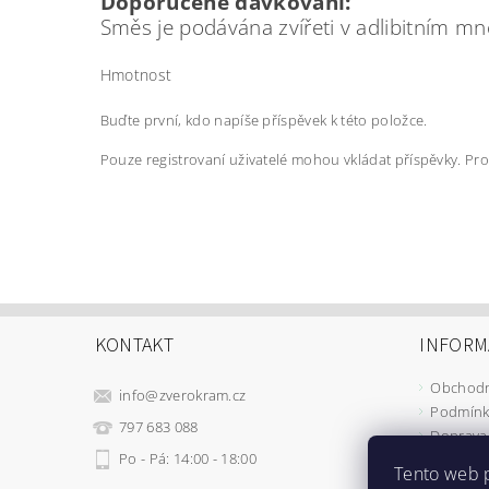
Doporučené dávkování:
Směs je podávána zvířeti v adlibitním m
Hmotnost
Buďte první, kdo napíše příspěvek k této položce.
Pouze registrovaní uživatelé mohou vkládat příspěvky. Pr
KONTAKT
INFORM
Obchodn
info
@
zverokram.cz
Podmínk
797 683 088
Doprava 
Po - Pá: 14:00 - 18:00
Tento web 