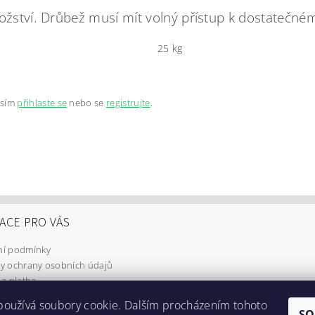
nožství. Drůbež musí mít volný přístup k dostatečn
25 kg
osím
přihlaste se
nebo se
registrujte
.
ACE PRO VÁS
í podmínky
y ochrany osobních údajů
a platba
používá soubory cookie. Dalším procházením tohoto
SO