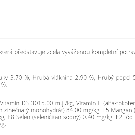
terá představuje zcela vyváženou kompletní potravu
uky 3.70 %, Hrubá vláknina 2.90 %, Hrubý popel 
 %.
Vitamin D3 3015.00 m.j./kg, Vitamin E (alfa-tokofe
ran zinečnatý monohydrát) 84.00 mg/kg, E5 Mangan 
g, E8 Selen (seleničitan sodný) 0.40 mg/kg, E2 Jód
kg.