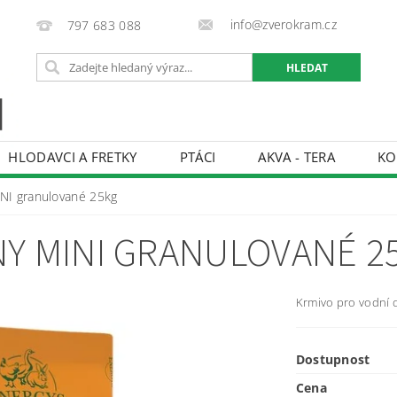
info@zverokram.cz
797 683 088
HLODAVCI A FRETKY
PTÁCI
AKVA - TERA
KO
BCHODNÍ PODMÍNKY
PODMÍNKY OCHRANY OSOBNÍCH 
NI granulované 25kg
Y MINI GRANULOVANÉ 2
Krmivo pro vodní dr
Dostupnost
Cena