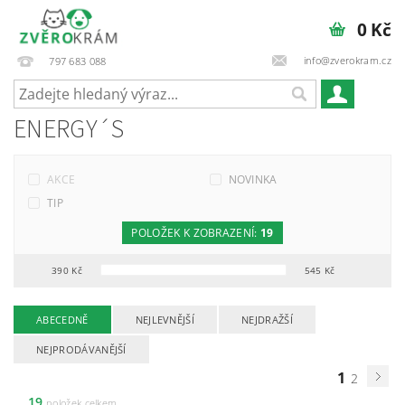
0 Kč
info@zverokram.cz
797 683 088
ENERGY´S
AKCE
NOVINKA
TIP
POLOŽEK K ZOBRAZENÍ:
19
390
Kč
545
Kč
ABECEDNĚ
NEJLEVNĚJŠÍ
NEJDRAŽŠÍ
NEJPRODÁVANĚJŠÍ
1
2
19
položek celkem