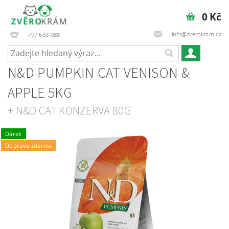
0 Kč
info@zverokram.cz
797 683 088
N&D PUMPKIN CAT VENISON &
APPLE 5KG
+ N&D CAT KONZERVA 80G
Dárek
Doprava zdarma