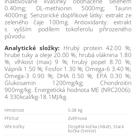
inaktivované kvasinky obohacené selenem
0.40mg; DL-methionin 5000mg; Taurin
4000mg. Senzorické doplňkové látky: extrakt ze
zeleného čaje 100mg. Antioxidanty: extrakt
s vyšším podílem tokoferolu přirozeného
původu.
Analytické složky:
Hrubý protein 42.00 %;
hrubé tuky a oleje 20.00 %; hrubá vláknina 1.80
%; vlhkost (max) 9 %; hrubý popel 8.70 %;
Vápník 1.50 %; Fosfor 1.30 %; Omega-6 3.40 %;
Omega-3 0.90 %; DHA 0.50 %; EPA 0.30 %;
Glukosamin 1200mg/kg; Chondroitin
900mg/kg. Energetická hodnota ME (NRC2006):
4 330kcal/kg-18.1MJ/kg.
Hmotnost
5.08 kg
Příchuť
Zvěřinová
Věk kočky
Dospělá kočka (Adult), Stará
kočka (Senior)