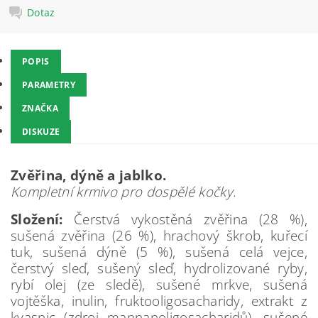
Dotaz
POPIS
PARAMETRY
ZNAČKA
DISKUZE
Zvěřina, dýně a jablko.
Kompletní krmivo pro dospělé kočky.
Složení:
Čerstvá vykostěná zvěřina (28 %),
sušená zvěřina (26 %), hrachový škrob, kuřecí
tuk, sušená dýně (5 %), sušená celá vejce,
čerstvý sleď, sušený sleď, hydrolizované ryby,
rybí olej (ze sledě), sušené mrkve, sušená
vojtěška, inulin, fruktooligosacharidy, extrakt z
kvasnic (zdroj mannanoligosacharidů), sušené