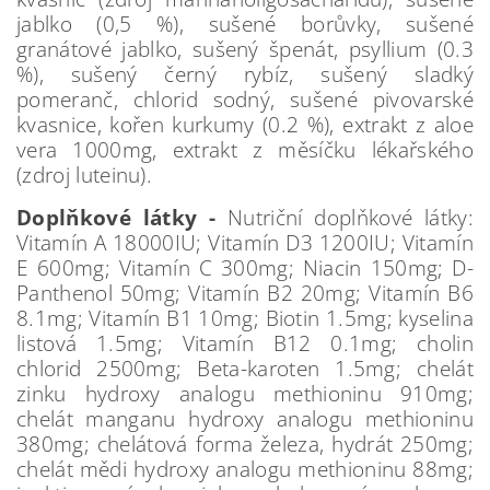
jablko (0,5 %), sušené borůvky, sušené
granátové jablko, sušený špenát, psyllium (0.3
%), sušený černý rybíz, sušený sladký
pomeranč, chlorid sodný, sušené pivovarské
kvasnice, kořen kurkumy (0.2 %), extrakt z aloe
vera 1000mg, extrakt z měsíčku lékařského
(zdroj luteinu).
Doplňkové látky -
Nutriční doplňkové látky:
Vitamín A 18000IU; Vitamín D3 1200IU; Vitamín
E 600mg; Vitamín C 300mg; Niacin 150mg; D-
Panthenol 50mg; Vitamín B2 20mg; Vitamín B6
8.1mg; Vitamín B1 10mg; Biotin 1.5mg; kyselina
listová 1.5mg; Vitamín B12 0.1mg; cholin
chlorid 2500mg; Beta-karoten 1.5mg; chelát
zinku hydroxy analogu methioninu 910mg;
chelát manganu hydroxy analogu methioninu
380mg; chelátová forma železa, hydrát 250mg;
chelát mědi hydroxy analogu methioninu 88mg;