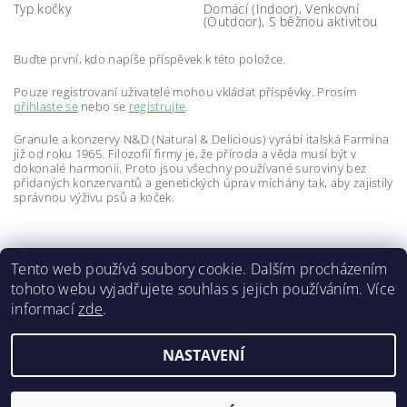
Typ kočky
Domácí (Indoor), Venkovní
(Outdoor), S běžnou aktivitou
Buďte první, kdo napíše příspěvek k této položce.
Pouze registrovaní uživatelé mohou vkládat příspěvky. Prosím
přihlaste se
nebo se
registrujte
.
Granule a konzervy N&D (Natural & Delicious) vyrábí italská Farmina
již od roku 1965. Filozofií firmy je, že příroda a věda musí být v
dokonalé harmonii. Proto jsou všechny používané suroviny bez
přidaných konzervantů a genetických úprav míchány tak, aby zajistily
správnou výživu psů a koček.
Tento web používá soubory cookie. Dalším procházením
tohoto webu vyjadřujete souhlas s jejich používáním. Více
informací
zde
.
Doprava a platba
|
GDPR
|
Obchodní podmínky
|
Kontakty
NASTAVENÍ
2026 ©
ZVĚROKRÁM
, všechna práva vyhrazena