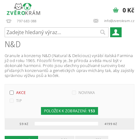
0 Kč
info@zverokram.cz
797 683 088
N&D
Granule a konzervy N&D (Natural & Delicious) vyrábí italská Farmina
již od roku 1965. Filozofií firmy je, že příroda a věda musí být v
dokonalé harmonii. Proto jsou všechny používané suroviny bez
přidaných konzervantů a genetických úprav míchány tak, aby zajistily
správnou výživu psů a koček.
AKCE
NOVINKA
TIP
POLOŽEK K ZOBRAZENÍ:
153
59
Kč
4199
Kč