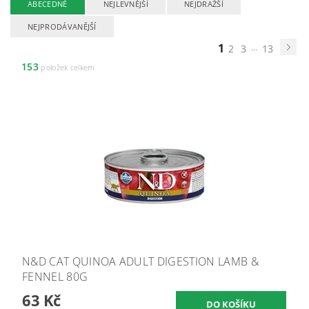
ABECEDNĚ
NEJLEVNĚJŠÍ
NEJDRAŽŠÍ
NEJPRODÁVANĚJŠÍ
1
...
2
3
13
153
položek celkem
N&D CAT QUINOA ADULT DIGESTION LAMB &
FENNEL 80G
63 Kč