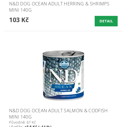
N&D DOG OCEAN ADULT HERRING & SHRIMPS
MINI 140G
103 Kč
DETAIL
N&D DOG OCEAN ADULT SALMON & CODFISH
MINI 140G
Původně:
67 Kč
Ušetříte
:
až 8 Kč (–11 %)