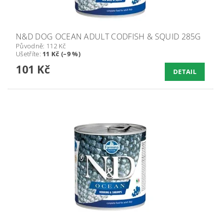
N&D DOG OCEAN ADULT CODFISH & SQUID 285G
Původně:
112 Kč
Ušetříte
:
11 Kč (–9 %)
101 Kč
DETAIL