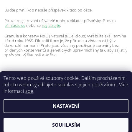
Buďte první, kdo napíše příspěvek k této položce.
Pouze registrovaní uživatelé mohou vkládat příspěvky. Prosím
přihlaste se
nebo se
registrujte
.
Granule a konzervy N&D (Natural & Delicious) vyrábí italská Farmina
již od roku 1965. Filozofií firmy je, že příroda a věda musí být v
dokonalé harmonii. Proto jsou všechny používané suroviny bez
přidaných konzervantů a genetických úprav míchány tak, aby zajistily
správnou výživu psů a koček.
Tento web používá soubory cookie. Dalším procházením
tohoto webu vyjadřujete souhlas s jejich používáním. Více
informací
zde
.
Doprava a platba
|
GDPR
|
Obchodní podmínky
|
Kontakty
NASTAVENÍ
2026 ©
ZVĚROKRÁM
, všechna práva vyhrazena
Vytvořil Shoptet
SOUHLASÍM