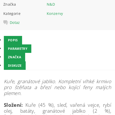
Značka
N&D
Kategorie
Konzervy
Dotaz
POPIS
PARAMETRY
ZNAČKA
DISKUZE
Kuře, granátové jablko. Kompletní vlhké krmivo
pro štěňata a březí nebo kojící feny malých
plemen.
Složení:
Kuře (45 %), sleď, vařená vejce, rybí
olej, batáty, granátové jablko (2 %),