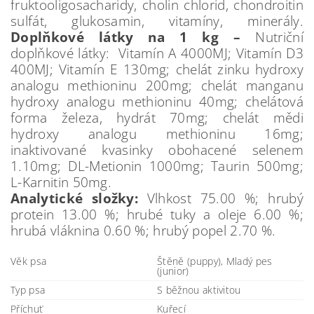
fruktooligosacharidy, cholin chlorid, chondroitin
sulfát, glukosamin, vitamíny, minerály.
Doplňkové látky na 1 kg –
Nutriční
doplňkové látky: Vitamín A 4000MJ; Vitamín D3
400MJ; Vitamín E 130mg; chelát zinku hydroxy
analogu methioninu 200mg; chelát manganu
hydroxy analogu methioninu 40mg; chelátová
forma železa, hydrát 70mg; chelát mědi
hydroxy analogu methioninu 16mg;
inaktivované kvasinky obohacené selenem
1.10mg; DL-Metionin 1000mg; Taurin 500mg;
L-Karnitin 50mg.
Analytické složky:
Vlhkost 75.00 %; hrubý
protein 13.00 %; hrubé tuky a oleje 6.00 %;
hrubá vláknina 0.60 %; hrubý popel 2.70 %.
Věk psa
Štěně (puppy), Mladý pes
(junior)
Typ psa
S běžnou aktivitou
Příchuť
Kuřecí