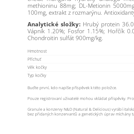
methioninu 88mg; DL-Metionin 5000mg; 
100mg, extrakt z rozmarýnu. Antioxidant
Analytické složky:
Hrubý protein 36.0
Vápník 1.20%; Fosfor 1.15%; Hořčík 
Chondroitin sulfát 900mg/kg.
Hmotnost
Příchuť
Věk kočky
Typ kočky
Buďte první, kdo napíše příspěvek k této položce.
Pouze registrovaní uživatelé mohou vkládat příspěvky. Pr
Granule a konzervy N&D (Natural & Delicious) vyrábí italsk
bez přidaných konzervantů a genetických úprav míchány tak