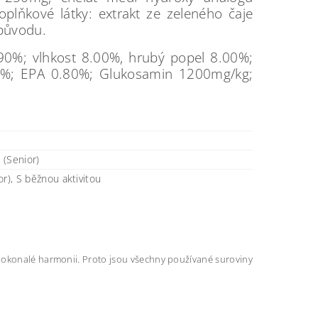
lňkové látky: extrakt ze zeleného čaje
 původu.
90%; vlhkost 8.00%, hrubý popel 8.00%;
0%; EPA 0.80%; Glukosamin 1200mg/kg;
 (Senior)
r), S běžnou aktivitou
 v dokonalé harmonii. Proto jsou všechny používané suroviny