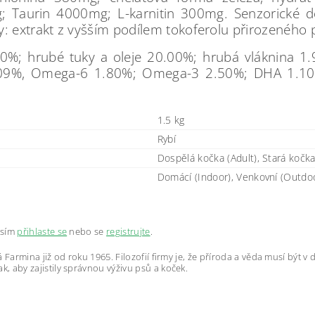
Taurin 4000mg; L-karnitin 300mg. Senzorické dop
y: extrakt z vyšším podílem tokoferolu přirozeného
0%; hrubé tuky a oleje 20.00%; hrubá vláknina 1.
0.09%, Omega-6 1.80%; Omega-3 2.50%; DHA 1.1
1.5 kg
Rybí
Dospělá kočka (Adult), Stará kočka
Domácí (Indoor), Venkovní (Outdoo
osím
přihlaste se
nebo se
registrujte
.
á Farmina již od roku 1965. Filozofií firmy je, že příroda a věda musí být
, aby zajistily správnou výživu psů a koček.