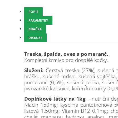
POPIS
PARAMETRY
ZNAČKA
DISKUZE
Treska, špalda, oves a pomeranč.
Kompletní krmivo pro dospělé kočky.
Složení:
Čerstvá treska (27%), sušená tr
hrášku, sušené mrkve, sušená vojtěška, 
pomeranč (0,5%), sušená jablka, sušené
pivovarské kvasnice, kořen kurkumy (0,2%
Doplňkové látky na 1kg
– nutriční d
Niacin 150mg; kyselina pantothenová 
listová 1.50mg; Vitamín B12 0.1mg; ch
chelát manganu hydroxy analogu met