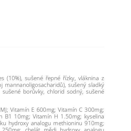
es (10%), sušené řepné řízky, vláknina z
roj mannanoligosacharidů), sušený sladký
, sušené borůvky, chlorid sodný, sušené
00MJ; Vitamín E 600mg; Vitamín C 300mg;
n B1 10mg; Vitamín H 1.50mg; kyselina
inku hydroxy analogu methioninu 910mg;
 250mg; chelát mědi hydroxy analogu