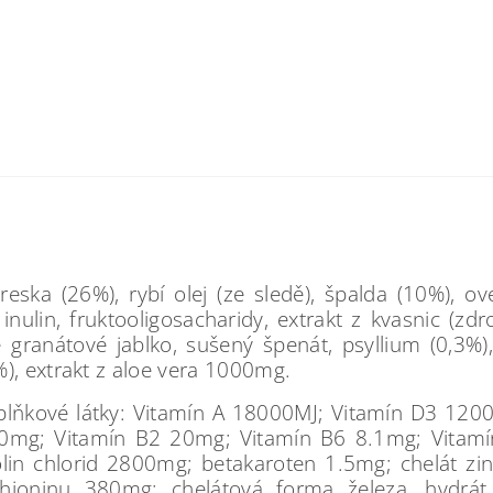
eska (26%), rybí olej (ze sledě), špalda (10%), ov
inulin, fruktooligosacharidy, extrakt z kvasnic (zd
 granátové jablko, sušený špenát, psyllium (0,3%)
), extrakt z aloe vera 1000mg.
oplňkové látky: Vitamín A 18000MJ; Vitamín D3 12
50mg; Vitamín B2 20mg; Vitamín B6 8.1mg; Vitamí
olin chlorid 2800mg; betakaroten 1.5mg; chelát z
hioninu 380mg; chelátová forma železa, hydrát