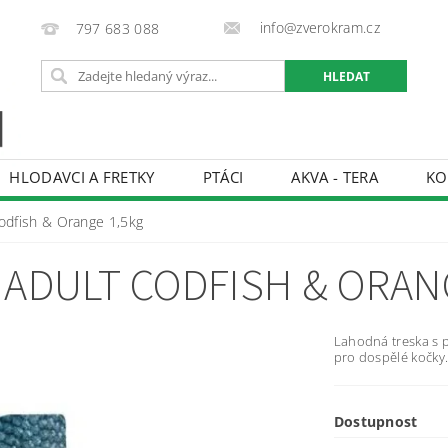
info@zverokram.cz
797 683 088
HLODAVCI A FRETKY
PTÁCI
AKVA - TERA
KO
BCHODNÍ PODMÍNKY
PODMÍNKY OCHRANY OSOBNÍCH 
dfish & Orange 1,5kg
 ADULT CODFISH & ORAN
Lahodná treska s 
pro dospělé kočky
Dostupnost