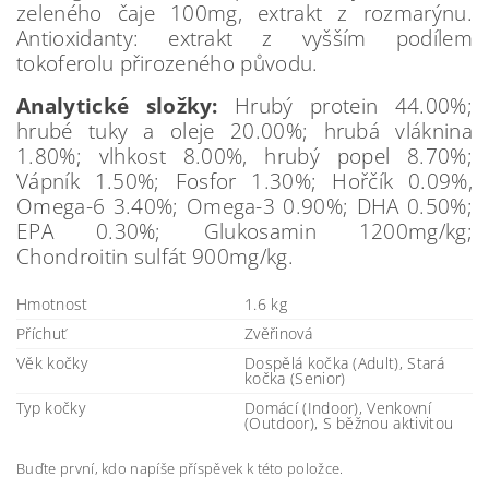
zeleného čaje 100mg, extrakt z rozmarýnu.
Antioxidanty: extrakt z vyšším podílem
tokoferolu přirozeného původu.
Analytické složky:
Hrubý protein 44.00%;
hrubé tuky a oleje 20.00%; hrubá vláknina
1.80%; vlhkost 8.00%, hrubý popel 8.70%;
Vápník 1.50%; Fosfor 1.30%; Hořčík 0.09%,
Omega-6 3.40%; Omega-3 0.90%; DHA 0.50%;
EPA 0.30%; Glukosamin 1200mg/kg;
Chondroitin sulfát 900mg/kg.
Hmotnost
1.6 kg
Příchuť
Zvěřinová
Věk kočky
Dospělá kočka (Adult), Stará
kočka (Senior)
Typ kočky
Domácí (Indoor), Venkovní
(Outdoor), S běžnou aktivitou
Buďte první, kdo napíše příspěvek k této položce.