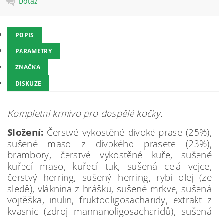
Dotaz
POPIS
PARAMETRY
ZNAČKA
DISKUZE
Kompletní krmivo pro
dospělé kočky.
Složení:
Čerstvé vykostěné divoké prase (25%),
sušené maso z divokého prasete (23%),
brambory, čerstvé vykostěné kuře, sušené
kuřecí maso, kuřecí tuk, sušená celá vejce,
čerstvý herring, sušený herring, rybí olej (ze
sledě), vláknina z hrášku, sušené mrkve, sušená
vojtěška, inulin, fruktooligosacharidy, extrakt z
kvasnic (zdroj mannanoligosacharidů), sušená