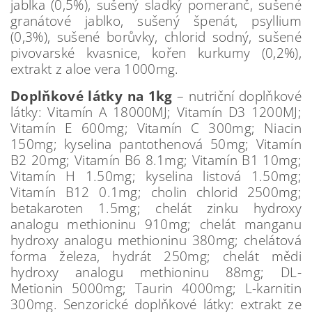
jablka (0,5%), sušený sladký pomeranč, sušené
granátové jablko, sušený špenát, psyllium
(0,3%), sušené borůvky, chlorid sodný, sušené
pivovarské kvasnice, kořen kurkumy (0,2%),
extrakt z aloe vera 1000mg.
Doplňkové látky na 1kg
– nutriční doplňkové
látky: Vitamín A 18000MJ; Vitamín D3 1200MJ;
Vitamín E 600mg; Vitamín C 300mg; Niacin
150mg; kyselina pantothenová 50mg; Vitamín
B2 20mg; Vitamín B6 8.1mg; Vitamín B1 10mg;
Vitamín H 1.50mg; kyselina listová 1.50mg;
Vitamín B12 0.1mg; cholin chlorid 2500mg;
betakaroten 1.5mg; chelát zinku hydroxy
analogu methioninu 910mg; chelát manganu
hydroxy analogu methioninu 380mg; chelátová
forma železa, hydrát 250mg; chelát mědi
hydroxy analogu methioninu 88mg; DL-
Metionin 5000mg; Taurin 4000mg; L-karnitin
300mg. Senzorické doplňkové látky: extrakt ze