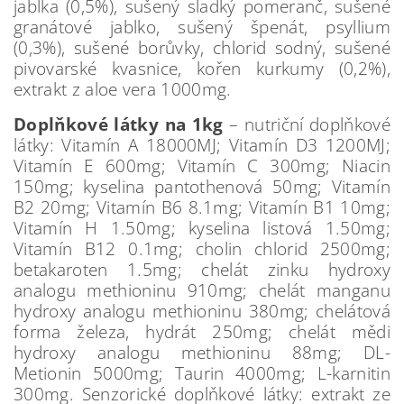
jablka (0,5%), sušený sladký pomeranč, sušené
granátové jablko, sušený špenát, psyllium
(0,3%), sušené borůvky, chlorid sodný, sušené
pivovarské kvasnice, kořen kurkumy (0,2%),
extrakt z aloe vera 1000mg.
Doplňkové látky na 1kg
– nutriční doplňkové
látky: Vitamín A 18000MJ; Vitamín D3 1200MJ;
Vitamín E 600mg; Vitamín C 300mg; Niacin
150mg; kyselina pantothenová 50mg; Vitamín
B2 20mg; Vitamín B6 8.1mg; Vitamín B1 10mg;
Vitamín H 1.50mg; kyselina listová 1.50mg;
Vitamín B12 0.1mg; cholin chlorid 2500mg;
betakaroten 1.5mg; chelát zinku hydroxy
analogu methioninu 910mg; chelát manganu
hydroxy analogu methioninu 380mg; chelátová
forma železa, hydrát 250mg; chelát mědi
hydroxy analogu methioninu 88mg; DL-
Metionin 5000mg; Taurin 4000mg; L-karnitin
300mg. Senzorické doplňkové látky: extrakt ze