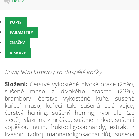
Dotaz
POPIS
PARAMETRY
ZNAČKA
DISKUZE
Kompletní krmivo pro
dospělé kočky.
Složení:
Čerstvé vykostěné divoké prase (25%),
sušené maso z divokého prasete (23%),
brambory, čerstvé vykostěné kuře, sušené
kuřecí maso, kuřecí tuk, sušená celá vejce,
čerstvý herring, sušený herring, rybí olej (ze
sledě), vláknina z hrášku, sušené mrkve, sušená
vojtěška, inulin, fruktooligosacharidy, extrakt z
kvasnic (zdroj mannanoligosacharidů), sušená