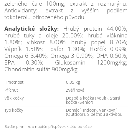
zeleného čaje 100mg, extrakt z rozmarýnu.
Antioxidanty: extrakt z vyšším podílem
tokoferolu přirozeného původu.
Analytické složky:
Hrubý protein 44.00%;
hrubé tuky a oleje 20.00%; hrubá vláknina
1.80%; vlhkost 8.00%, hrubý popel 8.70%;
Vápník 1.50%; Fosfor 1.30%; Hořčík 0.09%,
Omega-6 3.40%; Omega-3 0.90%; DHA 0.50%;
EPA 0.30%; Glukosamin 1200mg/kg;
Chondroitin sulfát 900mg/kg.
Hmotnost
0.35 kg
Příchuť
Zvěřinová
Věk kočky
Dospělá kočka (Adult), Stará
kočka (Senior)
Typ kočky
Domácí (Indoor), Venkovní
(Outdoor), S běžnou aktivitou
Buďte první, kdo napíše příspěvek k této položce.