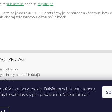
osím
přihlaste se
nebo se
registrujte
.
á Farmina již od roku 1965. Filozofií firmy je, že příroda a věda musí být
, aby zajistily správnou výživu psů a koček.
ACE PRO VÁS
í podmínky
y ochrany osobních údajů
a platba
používá soubory cookie. Dalším procházením tohoto
SO
ujete souhlas s jejich používáním. Více informací
Doprava a platba
|
GDPR
|
Obchodní podmínky
|
Kontakty