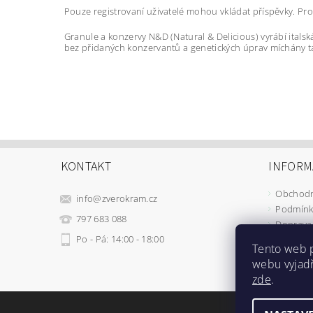
Pouze registrovaní uživatelé mohou vkládat příspěvky. Pr
Granule a konzervy N&D (Natural & Delicious) vyrábí italsk
bez přidaných konzervantů a genetických úprav míchány tak
KONTAKT
INFORM
Obchodn
info
@
zverokram.cz
Podmínk
797 683 088
Doprava 
Po - Pá: 14:00 - 18:00
Tento web 
webu vyjadř
zde
.