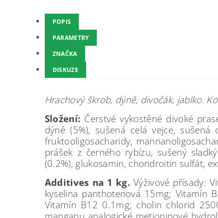
POPIS
PARAMETRY
ZNAČKA
DISKUZE
Hrachový škrob, dýně, divočák, jablko. 
Složení:
Čerstvé vykostěné divoké pras
dýně (5%), sušená celá vejce, sušená d
fruktooligosacharidy, mannanoligosachar
prášek z černého rybízu, sušený sladk
(0.2%), glukosamin, chondroitin sulfát, ext
Additives na 1 kg.
Výživové přísady: 
kyselina panthotenová 15mg; Vitamín B
Vitamín B12 0.1mg; cholin chlorid 250
manganu analogické metioninové hydrolá