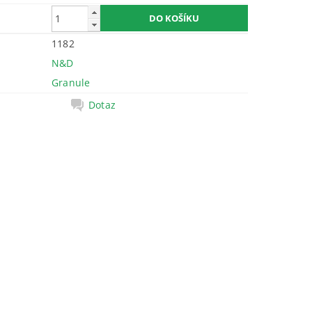
1182
N&D
Granule
Dotaz