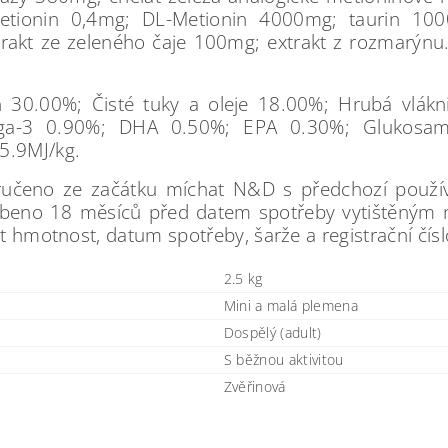
etionin 0,4mg; DL-Metionin 4000mg; taurin 1000
trakt ze zeleného čaje 100mg; extrakt z rozmarýnu. 
n 30.00%; Čisté tuky a oleje 18.00%; Hrubá vlák
a-3 0.90%; DHA 0.50%; EPA 0.30%; Glukosami
5.9MJ/kg.
oručeno ze začátku míchat N&D s předchozí použí
beno 18 měsíců před datem spotřeby vytištěným n
et hmotnost, datum spotřeby, šarže a registrační čís
2.5 kg
Mini a malá plemena
Dospělý (adult)
S běžnou aktivitou
Zvěřinová