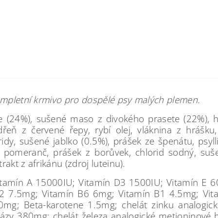
Kompletní krmivo pro dospělé psy malých plemen.
e (24%), sušené maso z divokého prasete (22%), h
řeň z červené řepy, rybí olej, vláknina z hrášku,
idy, sušené jablko (0.5%), prášek ze špenátu, psyll
ý pomeranč, prášek z borůvek, chlorid sodný, suš
rakt z afrikánu (zdroj luteinu).
Vitamín A 15000IU; Vitamín D3 1500IU; Vitamín E 
2 7.5mg; Vitamín B6 6mg; Vitamín B1 4.5mg; Vita
0mg; Beta-karotene 1.5mg; chelát zinku analogic
zy 380mg; chelát železa analogické metioninové 