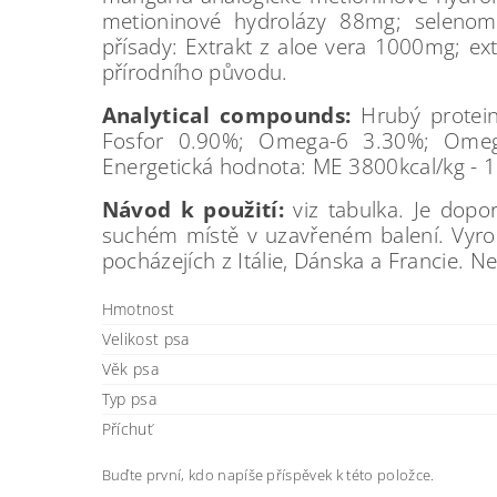
metioninové hydrolázy 88mg; selenom
přísady: Extrakt z aloe vera 1000mg; ex
přírodního původu.
Analytical compounds:
Hrubý protei
Fosfor 0.90%; Omega-6 3.30%; Omeg
Energetická hodnota: ME 3800kcal/kg - 1
Návod k
použití:
viz tabulka. Je dop
suchém místě v uzavřeném balení. Vyro
pocházejích z Itálie, Dánska a Francie. N
Hmotnost
Velikost psa
Věk psa
Typ psa
Příchuť
Buďte první, kdo napíše příspěvek k této položce.