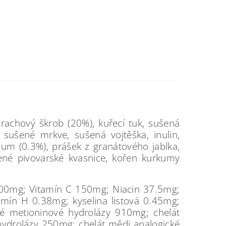
rachový škrob (20%), kuřecí tuk, sušená
 sušené mrkve, sušená vojtěška, inulin,
ium (0.3%), prášek z granátového jablka,
ené pivovarské kvasnice, kořen kurkumy
600mg; Vitamín C 150mg; Niacin 37.5mg;
mín H 0.38mg; kyselina listová 0.45mg;
ké metioninové hydrolázy 910mg; chelát
hydrolázy 250mg; chelát mědi analogické