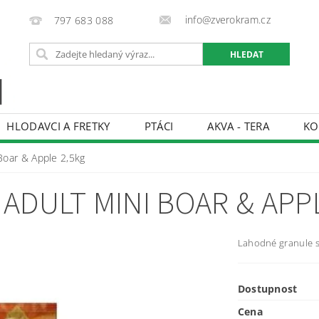
info@zverokram.cz
797 683 088
HLODAVCI A FRETKY
PTÁCI
AKVA - TERA
KO
BCHODNÍ PODMÍNKY
PODMÍNKY OCHRANY OSOBNÍCH 
oar & Apple 2,5kg
ADULT MINI BOAR & APPL
Lahodné granule s
Dostupnost
Cena