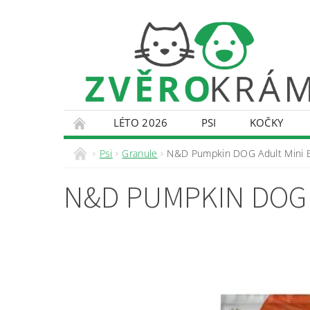
LÉTO 2026
PSI
KOČKY
KONTAKTY
DOPRAVA A PLATBA
O
Psi
Granule
N&D Pumpkin DOG Adult Mini B
N&D PUMPKIN DOG 