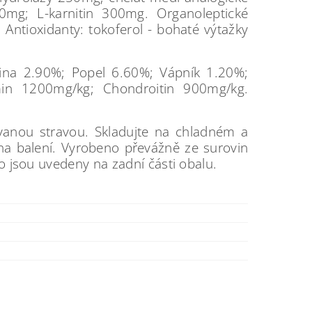
mg; L-karnitin 300mg. Organoleptické
Antioxidanty: tokoferol - bohaté výtažky
nina 2.90%; Popel 6.60%; Vápník 1.20%;
n 1200mg/kg; Chondroitin 900mg/kg.
vanou stravou. Skladujte na chladném a
a balení. Vyrobeno převážně ze surovin
lo jsou uvedeny na zadní části obalu.