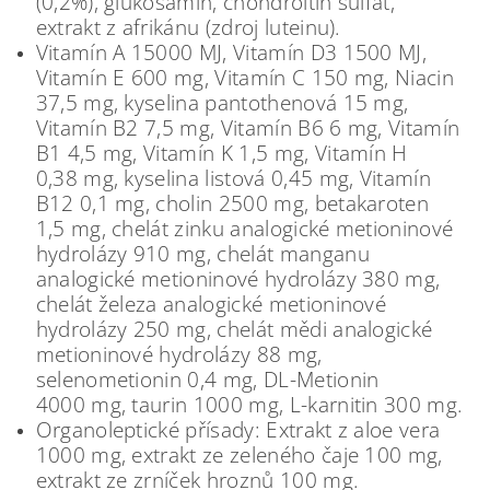
(0,2%), glukosamin, chondroitin sulfát,
extrakt z afrikánu (zdroj luteinu).
Vitamín A 15000 MJ, Vitamín D3 1500 MJ,
Vitamín E 600 mg, Vitamín C 150 mg, Niacin
37,5 mg, kyselina pantothenová 15 mg,
Vitamín B2 7,5 mg, Vitamín B6 6 mg, Vitamín
B1 4,5 mg, Vitamín K 1,5 mg, Vitamín H
0,38 mg, kyselina listová 0,45 mg, Vitamín
B12 0,1 mg, cholin 2500 mg, betakaroten
1,5 mg, chelát zinku analogické metioninové
hydrolázy 910 mg, chelát manganu
analogické metioninové hydrolázy 380 mg,
chelát železa analogické metioninové
hydrolázy 250 mg, chelát mědi analogické
metioninové hydrolázy 88 mg,
selenometionin 0,4 mg, DL-Metionin
4000 mg, taurin 1000 mg, L-karnitin 300 mg.
Organoleptické přísady: Extrakt z aloe vera
1000 mg, extrakt ze zeleného čaje 100 mg,
extrakt ze zrníček hroznů 100 mg.