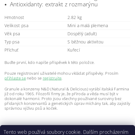
Antioxidanty: extrakt z rozmarýnu
Hmotnost
2.82 kg
Velikost psa
Mini a malá plemena
Věk psa
Dospělý (adult)
Typ psa
S běžnou aktivitou
Příchuť
Kuřecí
Buďte první, kdo napíše příspěvek k této položce.
Pouze registrovaní uživatelé mohou vkládat příspěvky. Prosím
přihlaste se
nebo se
registrujte
.
Granule a konzervy N&D (Natural & Delicious) vyrábí italská Farmina
již od roku 1965. Filozofií firmy je, že příroda a věda musí být v
dokonalé harmonii. Proto jsou všechny používané suroviny bez
přidaných konzervantů a genetických úprav míchány tak, aby zajistily
správnou výživu psů a koček.
Tento web používá soubory cookie. Dalším procházením