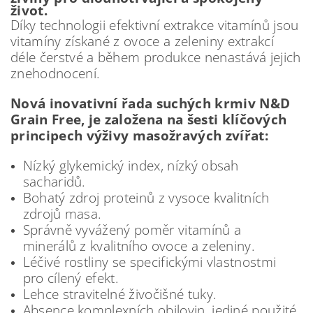
život.
Díky technologii efektivní extrakce vitamínů jsou
vitamíny získané z ovoce a zeleniny extrakcí
déle čerstvé a během produkce nenastává jejich
znehodnocení.
Nová inovativní řada suchých krmiv N&D
Grain Free
, je založena na šesti klíčových
principech výživy masožravých zvířat:
Nízký glykemický index, nízký obsah
sacharidů.
Bohatý zdroj proteinů z vysoce kvalitních
zdrojů masa.
Správně vyvážený poměr vitamínů a
minerálů z kvalitního ovoce a zeleniny.
Léčivé rostliny se specifickými vlastnostmi
pro cílený efekt.
Lehce stravitelné živočišné tuky.
Absence komplexních obilovin, jediné použité