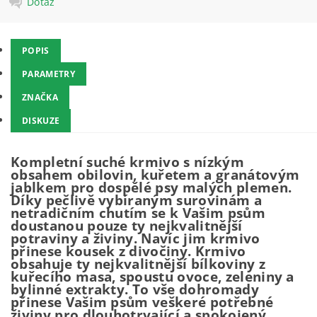
Dotaz
POPIS
PARAMETRY
ZNAČKA
DISKUZE
Kompletní suché krmivo s nízkým
obsahem obilovin, kuřetem a granátovým
jablkem pro dospělé psy malých plemen.
Díky pečlivě vybíraným surovinám a
netradičním chutím se k Vašim psům
doustanou pouze ty nejkvalitnější
potraviny a živiny. Navíc jim krmivo
přinese kousek z divočiny. Krmivo
obsahuje ty nejkvalitnější bílkoviny z
kuřecího masa, spoustu ovoce, zeleniny a
bylinné extrakty. To vše dohromady
přinese Vašim psům veškeré potřebné
živiny pro dlouhotrvající a spokojený