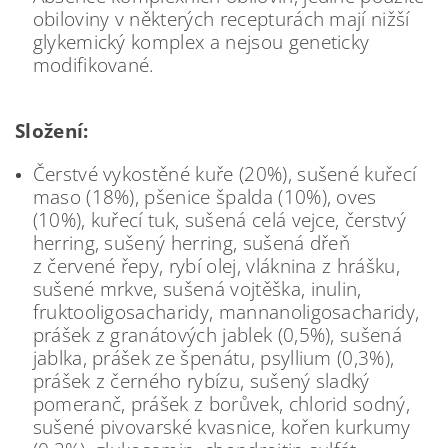
obiloviny v některých recepturách mají nižší
glykemický komplex a nejsou geneticky
modifikované.
Složení:
Čerstvé vykostěné kuře (20%), sušené kuřecí
maso (18%), pšenice špalda (10%), oves
(10%), kuřecí tuk, sušená celá vejce, čerstvý
herring, sušený herring, sušená dřeň
z červené řepy, rybí olej, vláknina z hrášku,
sušené mrkve, sušená vojtěška, inulin,
fruktooligosacha­ridy, mannanoligosacha­ridy,
prášek z granátových jablek (0,5%), sušená
jablka, prášek ze špenátu, psyllium (0,3%),
prášek z černého rybízu, sušený sladký
pomeranč, prášek z borůvek, chlorid sodný,
sušené pivovarské kvasnice, kořen kurkumy