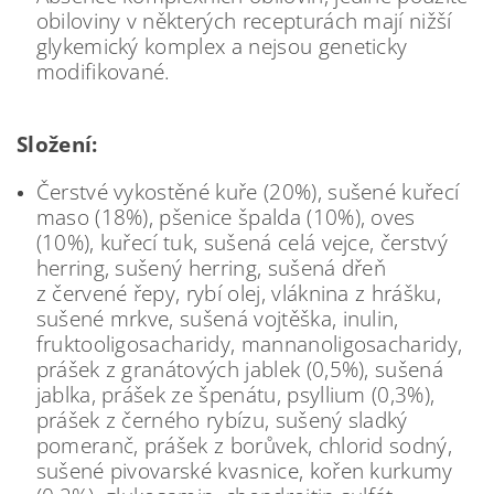
obiloviny v některých recepturách mají nižší
glykemický komplex a nejsou geneticky
modifikované.
Složení:
Čerstvé vykostěné kuře (20%), sušené kuřecí
maso (18%), pšenice špalda (10%), oves
(10%), kuřecí tuk, sušená celá vejce, čerstvý
herring, sušený herring, sušená dřeň
z červené řepy, rybí olej, vláknina z hrášku,
sušené mrkve, sušená vojtěška, inulin,
fruktooligosacha­ridy, mannanoligosacha­ridy,
prášek z granátových jablek (0,5%), sušená
jablka, prášek ze špenátu, psyllium (0,3%),
prášek z černého rybízu, sušený sladký
pomeranč, prášek z borůvek, chlorid sodný,
sušené pivovarské kvasnice, kořen kurkumy