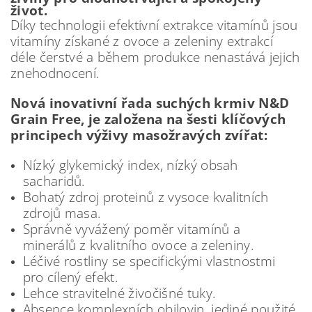
život.
Díky technologii efektivní extrakce vitamínů jsou
vitamíny získané z ovoce a zeleniny extrakcí
déle čerstvé a během produkce nenastává jejich
znehodnocení.
Nová inovativní řada suchých krmiv N&D
Grain Free
, je založena na šesti klíčových
principech výživy masožravých zvířat:
Nízký glykemický index, nízký obsah
sacharidů.
Bohatý zdroj proteinů z vysoce kvalitních
zdrojů masa.
Správně vyvážený poměr vitamínů a
minerálů z kvalitního ovoce a zeleniny.
Léčivé rostliny se specifickými vlastnostmi
pro cílený efekt.
Lehce stravitelné živočišné tuky.
Absence komplexních obilovin, jediné použité