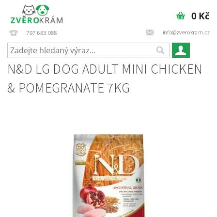
0 Kč
info@zverokram.cz
797 683 088
N&D LG DOG ADULT MINI CHICKEN
& POMEGRANATE 7KG