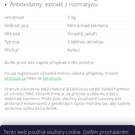
Antioxidanty: extrakt z rozmarýnu
Hmotnost
7 kg
Velikost psa
Mini a malá plemena
Věk psa
Dospělý (adult)
Typ psa
S běžnou aktivitou
Příchuť
Kuřecí
Buďte první, kdo napíše příspěvek k této položce.
Pouze registrovaní uživatelé mohou vkládat příspěvky. Prosím
přihlaste se
nebo se
registrujte
.
Granule a konzervy N&D (Natural & Delicious) vyrábí italská Farmina
již od roku 1965. Filozofií firmy je, že příroda a věda musí být v
dokonalé harmonii. Proto jsou všechny používané suroviny bez
přidaných konzervantů a genetických úprav míchány tak, aby zajistily
správnou výživu psů a koček.
Tento web používá soubory cookie. Dalším procházením