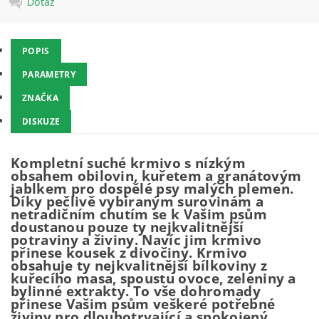
Dotaz
POPIS
PARAMETRY
ZNAČKA
DISKUZE
Kompletní suché krmivo s nízkým
obsahem obilovin, kuřetem a granátovým
jablkem pro dospělé psy malých plemen.
Díky pečlivě vybíraným surovinám a
netradičním chutím se k Vašim psům
doustanou pouze ty nejkvalitnější
potraviny a živiny. Navíc jim krmivo
přinese kousek z divočiny. Krmivo
obsahuje ty nejkvalitnější bílkoviny z
kuřecího masa, spoustu ovoce, zeleniny a
bylinné extrakty. To vše dohromady
přinese Vašim psům veškeré potřebné
živiny pro dlouhotrvající a spokojený