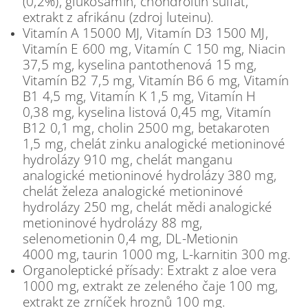
(0,2%), glukosamin, chondroitin sulfát,
extrakt z afrikánu (zdroj luteinu).
Vitamín A 15000 MJ, Vitamín D3 1500 MJ,
Vitamín E 600 mg, Vitamín C 150 mg, Niacin
37,5 mg, kyselina pantothenová 15 mg,
Vitamín B2 7,5 mg, Vitamín B6 6 mg, Vitamín
B1 4,5 mg, Vitamín K 1,5 mg, Vitamín H
0,38 mg, kyselina listová 0,45 mg, Vitamín
B12 0,1 mg, cholin 2500 mg, betakaroten
1,5 mg, chelát zinku analogické metioninové
hydrolázy 910 mg, chelát manganu
analogické metioninové hydrolázy 380 mg,
chelát železa analogické metioninové
hydrolázy 250 mg, chelát mědi analogické
metioninové hydrolázy 88 mg,
selenometionin 0,4 mg, DL-Metionin
4000 mg, taurin 1000 mg, L-karnitin 300 mg.
Organoleptické přísady: Extrakt z aloe vera
1000 mg, extrakt ze zeleného čaje 100 mg,
extrakt ze zrníček hroznů 100 mg.