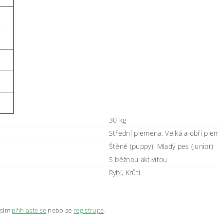
30 kg
Střední plemena, Velká a obří pl
Štěně (puppy), Mladý pes (junior)
S běžnou aktivitou
Rybí, Krůtí
osím
přihlaste se
nebo se
registrujte
.