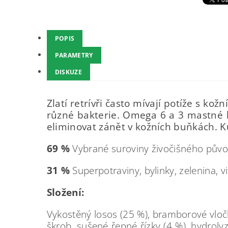
POPIS
PARAMETRY
DISKUZE
Zlatí retrívři často mívají potíže s k
různé bakterie. Omega 6 a 3 mastné kys
eliminovat zánět v kožních buňkách. Ků
69 %
Vybrané suroviny živočišného původ
31 %
Superpotraviny, bylinky, zelenina, v
Složení:
Vykostěný losos (25 %), bramborové vločk
škrob, sušené řepné řízky (4 %), hydrolyz