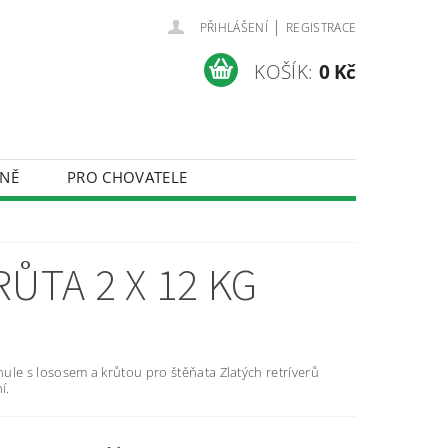
|
PŘIHLÁŠENÍ
REGISTRACE
KOŠÍK:
0 Kč
NĚ
PRO CHOVATELE
ÚDAJŮ
ŮTA 2 X 12 KG
ule s lososem a krůtou pro štěňata Zlatých retríverů
í.