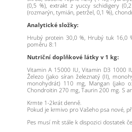
(0,5 %), extrakt z yuccy schidigery (0
(rozmarýn, tymián, petržel, 0,1 %), chond
Analytické složky:
Hrubý protein 30,0 %, Hrubý tuk 16,0 
poměru 8:1
Nutriční doplňkové látky v 1 kg:
Vitamin A 15000 IU, Vitamin D3 1000 IU
Železo (jako síran železnatý (II), mono
monohydrát) 110 mg, Mangan (jako oxi
Chondroitin 270 mg, Taurin 200 mg. S an
Krmte 1-2krát denně.
Pokud je krmivo pro Vašeho psa nové, při
Pes musí mít stále k dispozici dostatek č