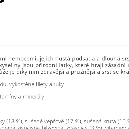
ožními nemocemi, jejich hustá podsada a dlouhá sr
eliny jsou přírodní látky, které hrají zásadní ro
že je díky nim zdravější a pružnější a srst se kr
u, vykostěné filety a tuky
itamíny a minerály
y (18 %), sušené vepřové (17 %), sušená krůta (15 
ovaná živočišná bílkovina, kvasnice (3 %), vitaminy a