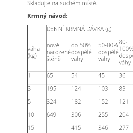
Skladujte na suchém místě.
Krmný návod:
DENNÍ KRMNÁ DÁVKA (g)
80-
nově
do 50%
50-80%
váha
100
narozené
dospělé
dospělé
(kg)
dosp
štěně
váhy
váhy
váhy
1
65
54
45
36
3
195
124
103
83
5
324
182
152
121
10
649
306
255
204
15
415
346
277