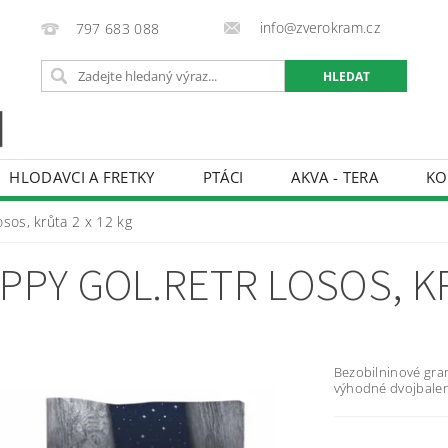
info@zverokram.cz
797 683 088
HLODAVCI A FRETKY
PTÁCI
AKVA - TERA
KO
BCHODNÍ PODMÍNKY
PODMÍNKY OCHRANY OSOBNÍCH 
osos, krůta 2 x 12 kg
PPY GOL.RETR LOSOS, KR
Bezobilninové gran
výhodné dvojbalen