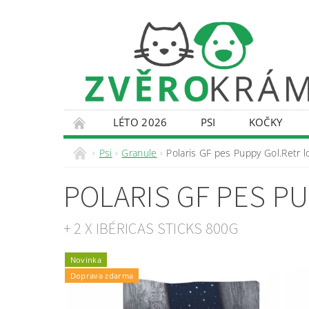
LÉTO 2026
PSI
KOČKY
KONTAKTY
DOPRAVA A PLATBA
O
Psi
Granule
Polaris GF pes Puppy Gol.Retr l
POLARIS GF PES PU
+ 2 X IBÉRICAS STICKS 800G
Novinka
Doprava zdarma