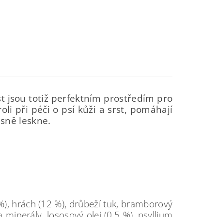
st jsou totiž perfektním prostředím pro
li při péči o psí kůži a srst, pomáhají
ásně leskne.
%), hrách (12 %), drůbeží tuk, bramborový
 minerály, lososový olej (0,5 %), psyllium