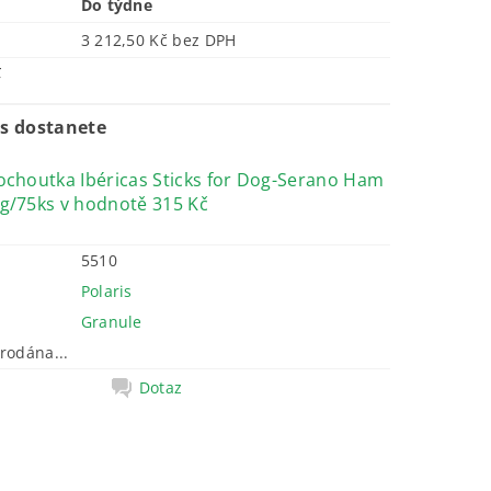
Do týdne
3 212,50 Kč bez DPH
č
s dostanete
ochoutka Ibéricas Sticks for Dog-Serano Ham
g/75ks
v hodnotě 315 Kč
5510
Polaris
Granule
rodána...
Dotaz