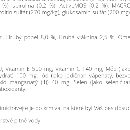
,2 %), spirulina (0,2 %), ActiveMOS (0,2 %), MACRO
roitin sulfát (270 mg/kg), glukosamin sulfát (200 mg/
%, Hrubý popel 8,0 %, Hrubá vláknina 2,5 %, Om
, Vitamin E 500 mg, Vitamin C 140 mg, Měď (jako 
hydrát) 100 mg, Jód (jako jodičnan vápenatý, bezvo
d manganatý (II)) 40 mg, Selen (jako seleniči
tioxidanty.
míchávejte je do krmiva, na které byl Váš pes dosud
erstvé pitné vody.