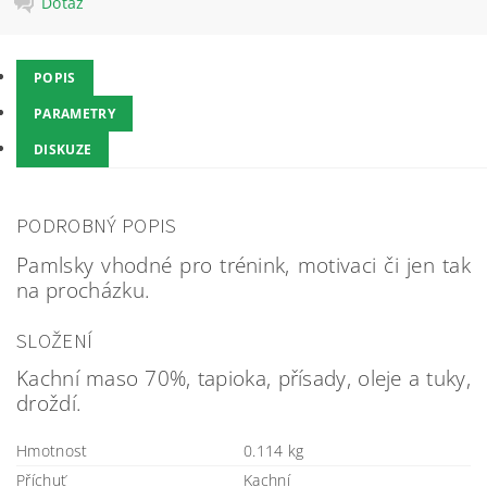
Dotaz
POPIS
PARAMETRY
DISKUZE
PODROBNÝ POPIS
Pamlsky vhodné pro trénink, motivaci či jen tak
na procházku.
SLOŽENÍ
Kachní maso 70%, tapioka, přísady, oleje a tuky,
droždí.
Hmotnost
0.114 kg
Příchuť
Kachní