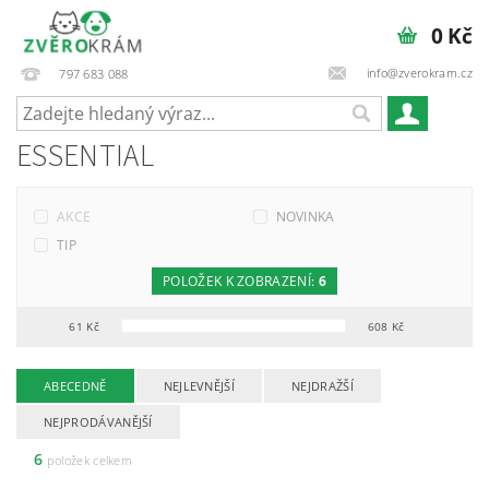
0 Kč
info@zverokram.cz
797 683 088
ESSENTIAL
AKCE
NOVINKA
TIP
POLOŽEK K ZOBRAZENÍ:
6
61
Kč
608
Kč
ABECEDNĚ
NEJLEVNĚJŠÍ
NEJDRAŽŠÍ
NEJPRODÁVANĚJŠÍ
6
položek celkem