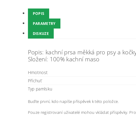
POPIS
PARAMETRY
DISKUZE
Popis: kachní prsa měkká pro psy a kočk
Složení: 100% kachní maso
Hmotnost
Příchuť
Typ pamlsku
Buďte první, kdo napíše příspěvek k této položce.
Pouze registrovaní uživatelé mohou vkládat příspěvky. Pr