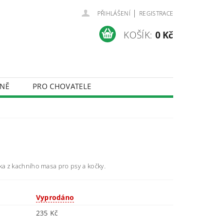
|
PŘIHLÁŠENÍ
REGISTRACE
KOŠÍK:
0 Kč
NĚ
PRO CHOVATELE
ÚDAJŮ
a z kachního masa pro psy a kočky.
Vyprodáno
235 Kč