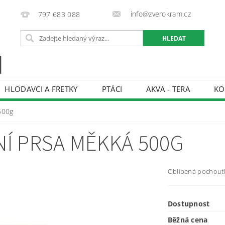
info@zverokram.cz
797 683 088
HLODAVCI A FRETKY
PTÁCI
AKVA - TERA
KO
BCHODNÍ PODMÍNKY
PODMÍNKY OCHRANY OSOBNÍCH 
500g
Í PRSA MĚKKÁ 500G
Oblíbená pochoutk
Dostupnost
Běžná cena