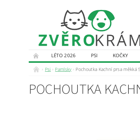
LÉTO 2026
PSI
KOČKY
KONTAKTY
DOPRAVA A PLATBA
O
Psi
Pamlsky
Pochoutka Kachní prsa měkká 
POCHOUTKA KACHN