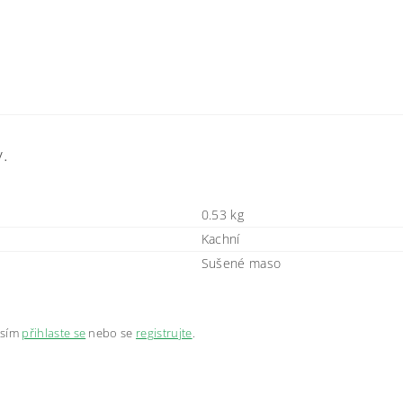
y.
0.53 kg
Kachní
Sušené maso
osím
přihlaste se
nebo se
registrujte
.