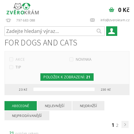
0 Kč
info@zverokram.cz
797 683 088
FOR DOGS AND CATS
AKCE
NOVINKA
TIP
POLOŽEK K ZOBRAZENÍ:
21
23
Kč
230
Kč
ABECEDNĚ
NEJLEVNĚJŠÍ
NEJDRAŽŠÍ
NEJPRODÁVANĚJŠÍ
1
2
21
položek celkem