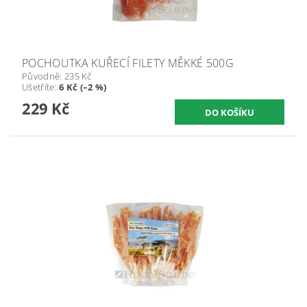
POCHOUTKA KUŘECÍ FILETY MĚKKÉ 500G
Původně:
235 Kč
Ušetříte
:
6 Kč (–2 %)
229 Kč