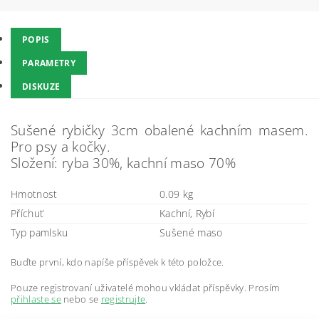
POPIS
PARAMETRY
DISKUZE
Sušené rybičky 3cm obalené kachním masem.
Pro psy a kočky.
Složení: ryba 30%, kachní maso 70%
Hmotnost
0.09 kg
Příchuť
Kachní, Rybí
Typ pamlsku
Sušené maso
Buďte první, kdo napíše příspěvek k této položce.
Pouze registrovaní uživatelé mohou vkládat příspěvky. Prosím
přihlaste se
nebo se
registrujte
.