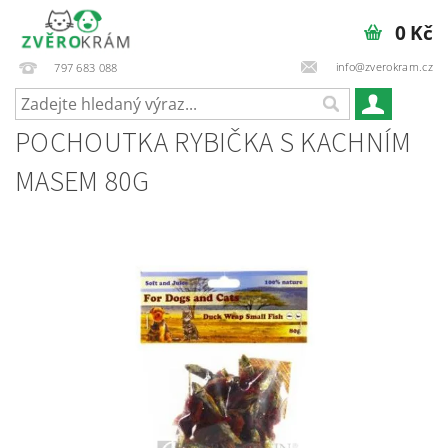
0 Kč
info@zverokram.cz
797 683 088
POCHOUTKA RYBIČKA S KACHNÍM
MASEM 80G