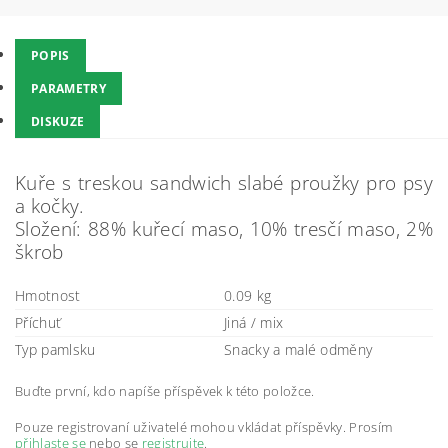
POPIS
PARAMETRY
DISKUZE
Kuře s treskou sandwich slabé proužky pro psy
a kočky.
Složení: 88% kuřecí maso, 10% tresčí maso, 2%
škrob
Hmotnost
0.09 kg
Příchuť
Jiná / mix
Typ pamlsku
Snacky a malé odměny
Buďte první, kdo napíše příspěvek k této položce.
Pouze registrovaní uživatelé mohou vkládat příspěvky. Prosím
přihlaste se
nebo se
registrujte
.