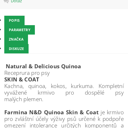
Dotaz
POPIS
PARAMETRY
ZNAČKA
DISKUZE
Natural & Delicious Quinoa
Receprura pro psy
SKIN & COAT
Kachna, quinoa, kokos, kurkuma. Kompletní
vyvážené krmivo pro dospělé psy
malých plemen.
Farmina N
&D Quinoa Skin & Coat
je krmivo
pro zvláštní účely výživy psů určené k podpoře
omezení intolerance určitých komponentů a