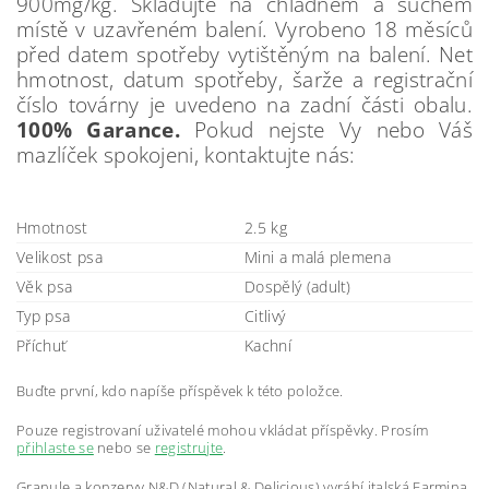
900mg/kg. Skladujte na chladném a suchém
místě v uzavřeném balení. Vyrobeno 18 měsíců
před datem spotřeby vytištěným na balení. Net
hmotnost, datum spotřeby, šarže a registrační
číslo továrny je uvedeno na zadní části obalu.
100% Garance.
Pokud nejste Vy nebo Váš
mazlíček spokojeni, kontaktujte nás:
Hmotnost
2.5 kg
Velikost psa
Mini a malá plemena
Věk psa
Dospělý (adult)
Typ psa
Citlivý
Příchuť
Kachní
Buďte první, kdo napíše příspěvek k této položce.
Pouze registrovaní uživatelé mohou vkládat příspěvky. Prosím
přihlaste se
nebo se
registrujte
.
Granule a konzervy N&D (Natural & Delicious) vyrábí italská Farmina