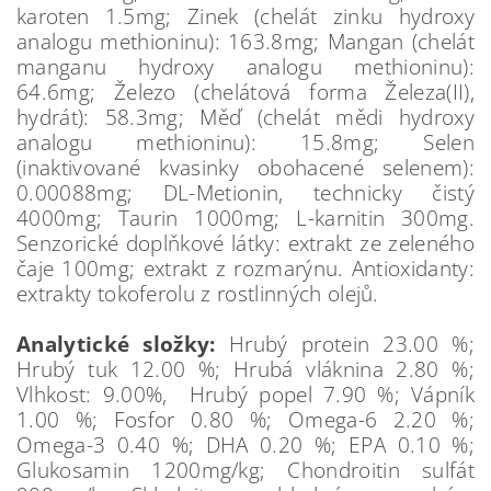
karoten 1.5mg; Zinek (chelát zinku hydroxy
analogu methioninu): 163.8mg; Mangan (chelát
manganu hydroxy analogu methioninu):
64.6mg; Železo (chelátová forma Železa(II),
hydrát): 58.3mg; Měď (chelát mědi hydroxy
analogu methioninu): 15.8mg; Selen
(inaktivované kvasinky obohacené selenem):
0.00088mg; DL-Metionin, technicky čistý
4000mg; Taurin 1000mg; L-karnitin 300mg.
Senzorické doplňkové látky: extrakt ze zeleného
čaje 100mg; extrakt z rozmarýnu. Antioxidanty:
extrakty tokoferolu z rostlinných olejů.
Analytické složky:
Hrubý protein 23.00 %;
Hrubý tuk 12.00 %; Hrubá vláknina 2.80 %;
Vlhkost: 9.00%, Hrubý popel 7.90 %; Vápník
1.00 %; Fosfor 0.80 %; Omega-6 2.20 %;
Omega-3 0.40 %; DHA 0.20 %; EPA 0.10 %;
Glukosamin 1200mg/kg; Chondroitin sulfát