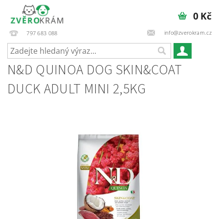
0 Kč
info@zverokram.cz
797 683 088
N&D QUINOA DOG SKIN&COAT
DUCK ADULT MINI 2,5KG