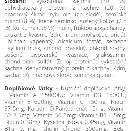
Složení:
Vykostěná kachna (20 %),
dehydratovaný protein z kachny (20 %),
hrachový škrob, rybí olej (ze sledě), semínka
quinoi (8 %), lněné semínko, sušený kokos (2.5
%), kurkuma (2.5 %), inulin, fruktooligosacharidy,
extrakt z kvasnic (zdroj mannanoligosacharidů),
uhličitan vápenatý, dicalcium fosfát, semena
Psyllium husk, chlorid draselný, chlorid sodný,
sušené pivovarské kvasnice, glukosamin,
chondroitin sulfát. Zdroj proteinů: vykostěná
kachna, dehydratovaný protein z kachny. Zdroj
sacharidů: hrachový škrob, semínka quinoi.
Doplňkové látky -
Nutriční doplňkové látky:
Vitamín A 15000IU; Vitamín D3 1500IU;
Vitamín E 600mg; Vitamín C 150mg; Niacin
37.5mg; Kalcium D-Pantothenát 15mg; Vitamín
B2 7.5mg; Vitamín B6 6mg; Vitamín B1 4.5mg;
Biotin 0.38mg; Kyselina listová 0.45mg; Vitamín
B12 0.1mg; Cholin chlorid 2500mg; Beta-