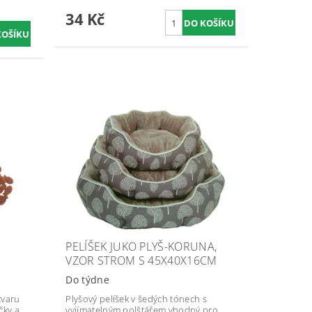
34 Kč
H
PELÍŠEK JUKO PLYŠ-KORUNA,
VZOR STROM S 45X40X16CM
Do týdne
tvaru
Plyšový pelíšek v šedých tónech s
čky a
vyjímatelným polštářem vhodný pro