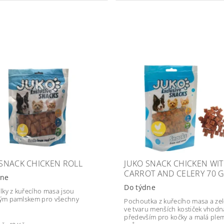
 SNACK CHICKEN ROLL
JUKO SNACK CHICKEN WI
CARROT AND CELERY 70 
dne
Do týdne
lky z kuřecího masa jsou
ým pamlskem pro všechny
Pochoutka z kuřecího masa a ze
ve tvaru menších kostiček vhodn
především pro kočky a malá ple