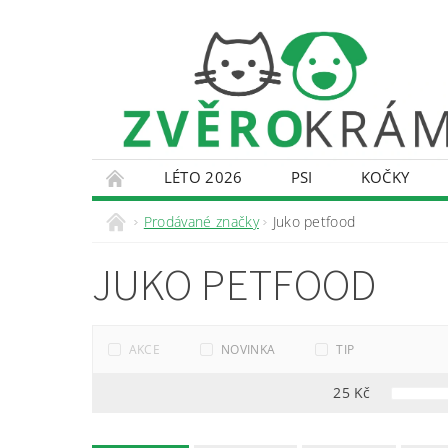
LÉTO 2026
PSI
KOČKY
KONTAKTY
DOPRAVA A PLATBA
O
Prodávané značky
Juko petfood
JUKO PETFOOD
AKCE
NOVINKA
TIP
25
Kč