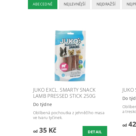
ABECEDNĚ
NEJLEVNĚJŠÍ
NEJDRAŽŠÍ
NEJP
JUKO EXCL. SMARTY SNACK
JUKO
LAMB PRESSED STICK 250G
Do tý
Do týdne
Oblíbe
a tresk
Oblíbená pochoutka z jehněčího masa
ve tvaru tyčinek.
42
od
35 Kč
od
DETAIL