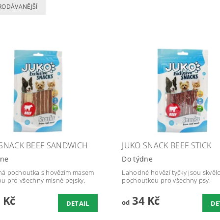
RODÁVANĚJŠÍ
 SNACK BEEF SANDWICH
JUKO SNACK BEEF STICK
dne
Do týdne
ná pochoutka s hovězím masem
Lahodné hovězí tyčky jsou skvěl
ou pro všechny mlsné pejsky.
pochoutkou pro všechny psy.
 Kč
34 Kč
od
DETAIL
DE