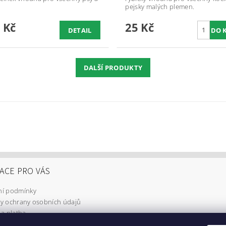
pejsky malých plemen.
 Kč
25 Kč
DETAIL
DALŠÍ PRODUKTY
ACE PRO VÁS
í podmínky
y ochrany osobních údajů
a platba