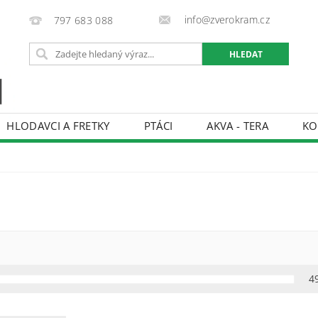
info@zverokram.cz
797 683 088
HLODAVCI A FRETKY
PTÁCI
AKVA - TERA
KO
BCHODNÍ PODMÍNKY
PODMÍNKY OCHRANY OSOBNÍCH 
4