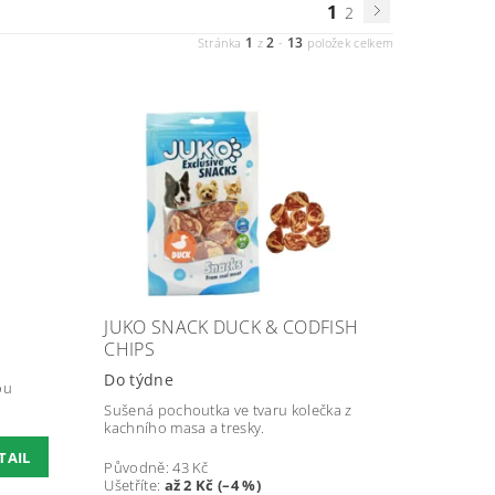
1
2
1
2
13
Stránka
z
-
položek celkem
JUKO SNACK DUCK & CODFISH
CHIPS
Do týdne
ou
Sušená pochoutka ve tvaru kolečka z
kachního masa a tresky.
TAIL
Původně:
43 Kč
Ušetříte
:
až 2 Kč (–4 %)