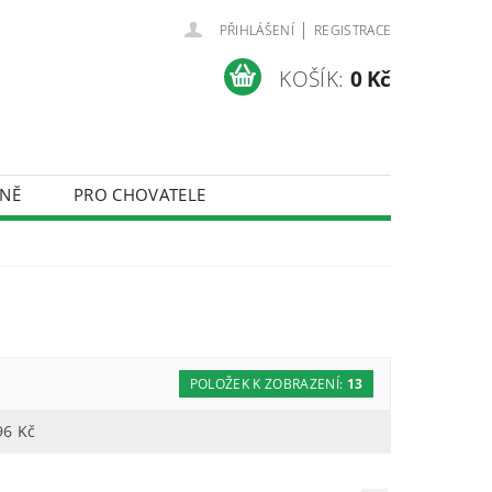
|
PŘIHLÁŠENÍ
REGISTRACE
KOŠÍK:
0 Kč
NĚ
PRO CHOVATELE
ÚDAJŮ
POLOŽEK K ZOBRAZENÍ:
13
96
Kč