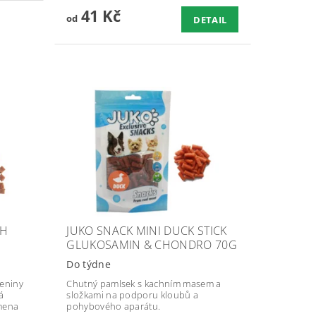
41 Kč
od
DETAIL
TH
JUKO SNACK MINI DUCK STICK
G
GLUKOSAMIN & CHONDRO 70G
Do týdne
leniny
Chutný pamlsek s kachním masem a
á
složkami na podporu kloubů a
mena
pohybového aparátu.