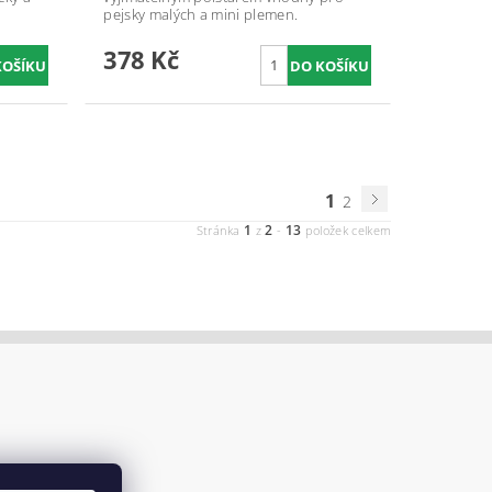
pejsky malých a mini plemen.
378 Kč
1
2
1
2
13
Stránka
z
-
položek celkem