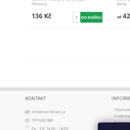
mlsouny.
kočky.
136 Kč
42
od
KONTAKT
INFORM
Obchodn
info
@
zverokram.cz
Podmínk
797 683 088
Doprava 
Po - Pá: 14:00 - 18:00