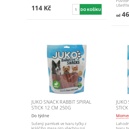
Původ
Ušetřít
114 Kč
46
od
JUKO SNACK RABBIT SPIRAL
JUKO 
STICK 12 CM 250G
STICK
Do týdne
Momen
Sušený pamlsek ve tvaru tyčky z
Lahodn
králičího masa pro všechny psí
tvaru t