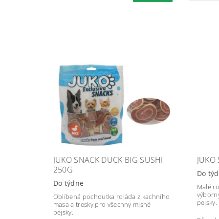
JUKO SNACK DUCK BIG SUSHI
JUKO
250G
Do tý
Do týdne
Malé ro
výborn
Oblíbená pochoutka roláda z kachního
pejsky.
masa a tresky pro všechny mlsné
pejsky.