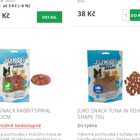
ně:
49 Kč
psů.
e
:
až 3 Kč (–6 %)
38 Kč
 Kč
DETAIL
SNACK RABBIT SPIRAL
JUKO SNACK TUNA IN FIS
 2CM
SHAPE 70G
tálně nedostupné
Do týdne
á pochoutka z králičího masa ve
Výborná pochoutka z tuňáka ve 
yčinek vhodná pro všechny psy a
rybičky vhodná pro všechny koči